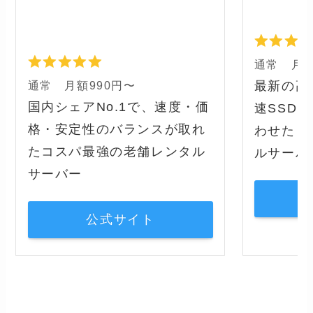
通常 月額
通常 月額990円〜
最新の高
国内シェアNo.1で、速度・価
速SSD
格・安定性のバランスが取れ
わせた『
たコスパ最強の老舗レンタル
ルサーバ
サーバー
公式サイト