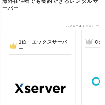
海外在住者でも契約できるレンタルサ
ーバー
スクロールできます
1位 エックスサーバ
Con
ー