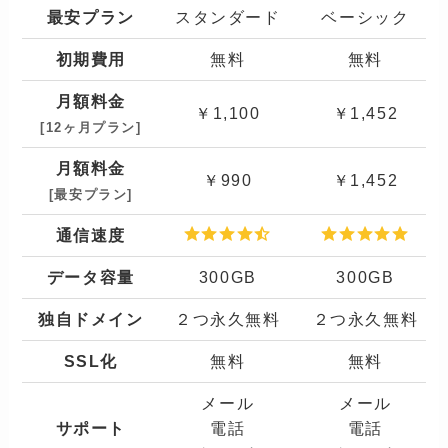
最安プラン
スタンダード
ベーシック
初期費用
無料
無料
月額料金
￥1,100
￥1,452
[
1
2
ヶ月
プラン]
月額料金
￥990
￥1,452
[最安プラン]
通信速度
データ容量
300GB
300GB
独自ドメイン
２つ永久無料
２つ永久無料
SSL化
無料
無料
メール
メール
サポート
電話
電話