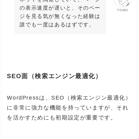
の表示速度が遅いと、そのペー
TOMO
ジを見る気が無くなった経験は
誰でも一度はあるはずです。
SEO面（検索エンジン最適化）
WordPressは、SEO（検索エンジン最適化）
に非常に強力な機能を持っていますが、それ
を活かすためにも初期設定が重要です。