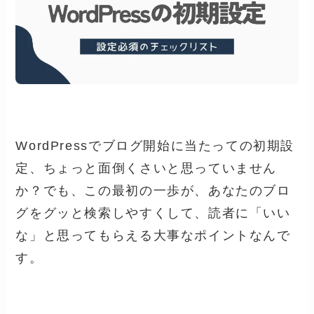
WordPressでブログ開始に当たっての初期設
定、ちょっと面倒くさいと思っていません
か？でも、この最初の一歩が、あなたのブロ
グをグッと検索しやすくして、読者に「いい
な」と思ってもらえる大事なポイントなんで
す。