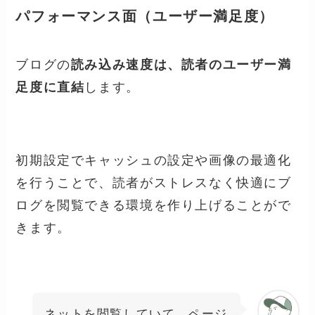
パフォーマンス面（ユーザー満足度）
ブログの
読み込み速度は、読者のユーザー満
足度に直結
します。
初期設定でキャッシュの設定や画像の最適化
を行うことで、読者がストレスなく快適にブ
ログを閲覧できる環境を作り上げることがで
きます。
ネットを閲覧していて、ページ