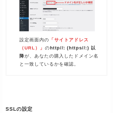
設定画面内の
「サイトアドレス
（URL）」
の
http//: (https//:) 以
降
が、あなたの購入したドメイン名
と一致しているかを確認。
SSLの設定