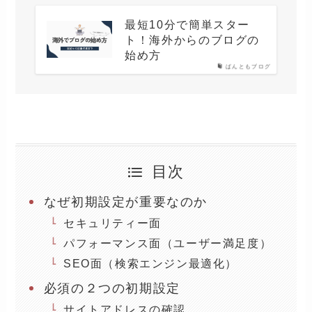
最短10分で簡単スター
ト！海外からのブログの
始め方
ばんともブログ
目次
なぜ初期設定が重要なのか
セキュリティー面
パフォーマンス面（ユーザー満足度）
SEO面（検索エンジン最適化）
必須の２つの初期設定
サイトアドレスの確認