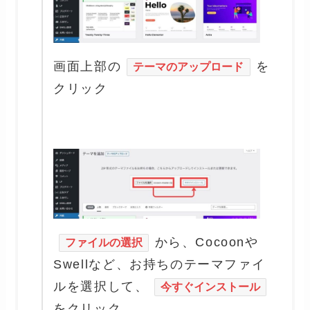
画面上部の
を
テーマのアップロード
クリック
から、Cocoonや
ファイルの選択
Swellなど、お持ちのテーマファイ
ルを選択して、
今すぐインストール
をクリック