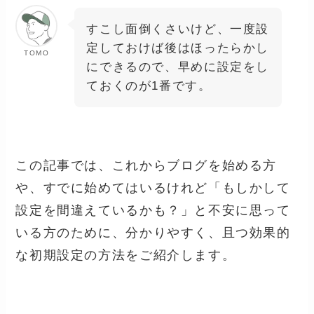
すこし面倒くさいけど、一度設
定しておけば後はほったらかし
TOMO
にできるので、早めに設定をし
ておくのが1番です。
この記事では、これからブログを始める方
や、すでに始めてはいるけれど「もしかして
設定を間違えているかも？」と不安に思って
いる方のために、分かりやすく、且つ効果的
な初期設定の方法をご紹介します。