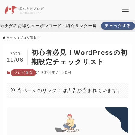
カナダのお得なクーポンコード・紹介リンク一覧
チェックする
ホーム
ブログ運営
初心者必見！WordPressの初
2023
11/06
期設定チェックリスト
2024年7月20日
ブログ運営
当ページのリンクには広告が含まれています。