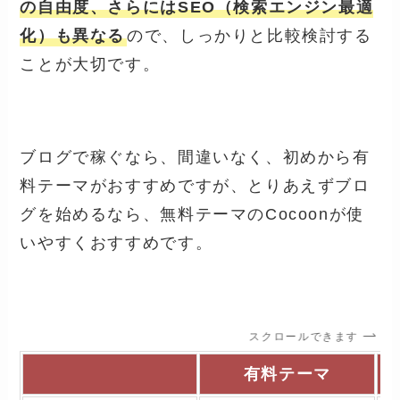
の自由度、さらにはSEO（検索エンジン最適
化）も異なる
ので、しっかりと比較検討する
ことが大切です。
ブログで稼ぐなら、間違いなく、初めから有
料テーマがおすすめですが、とりあえずブロ
グを始めるなら、無料テーマのCocoonが使
いやすくおすすめです。
スクロールできます
有料テーマ