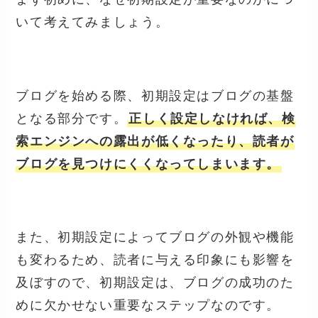
いて考えてみましょう。
ブログを始める際、初期設定はブログの基盤
となる部分です。
正しく設定しなければ、検
索エンジンへの露出が低くなったり、読者が
ブログを見つけにくくなってしまいます。
また、初期設定によってブログの外観や機能
も変わるため、読者に与える印象にも影響を
及ぼすので、初期設定は、ブログの成功のた
めに欠かせない重要なステップなのです。