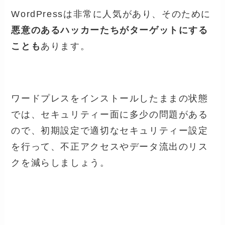
WordPressは非常に人気があり、そのために
悪意のあるハッカーたちがターゲットにする
ことも
あります。
ワードプレスをインストールしたままの状態
では、セキュリティー面に多少の問題がある
ので、初期設定で適切なセキュリティー設定
を行って、不正アクセスやデータ流出のリス
クを減らしましょう。