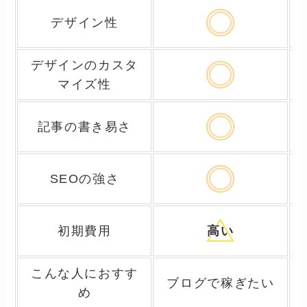
デザイン性
デザインのカスタ
マイズ性
記事の書き易さ
SEOの強さ
初期費用
高い
こんな人におすす
ブログで稼ぎたい
め