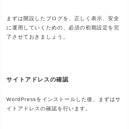
まずは開設したブログを、正しく表示、安全
に運用していくための、必須の初期設定を完
了させておきましょう。
サイトアドレスの確認
WordPressをインストールした後、まずはサ
イトアドレスの確認を行います。