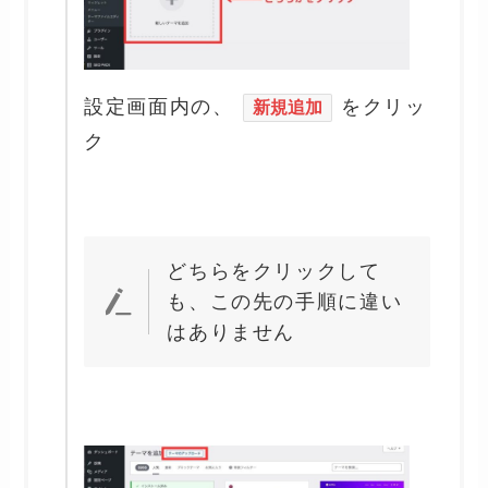
設定画面内の、
をクリッ
新規追加
ク
どちらをクリックして
も、この先の手順に違い
はありません