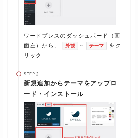
ワードプレスのダッシュボード（画
面左）から、
⇨
をク
外観
テーマ
リック
STEP
新規追加からテーマをアップロ
ード・インストール