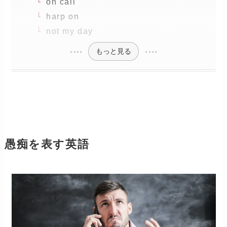
on call
harp on
not my day
もっと見る
愚痴を表す英語